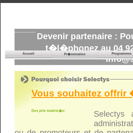
Devenir partenaire : P
t�l�phonez au 04 92
Accueil
Programmes
Pr�sentation
info@
Vous souhaitez offrir 
Des prix maitris�s:
Selectys 
administra
ou de promoteurs et de partena