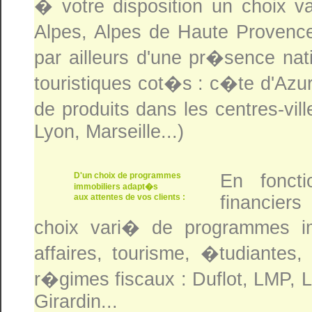
� votre disposition un choix v
Alpes, Alpes de Haute Provence
par ailleurs d'une pr�sence na
touristiques cot�s : c�te d'Azu
de produits dans les centres-vi
Lyon, Marseille...)
D'un choix de programmes
En fonct
immobiliers adapt�s
aux attentes de vos clients :
financier
choix vari� de programmes im
affaires, tourisme, �tudiantes,
r�gimes fiscaux : Duflot, LMP, 
Girardin...